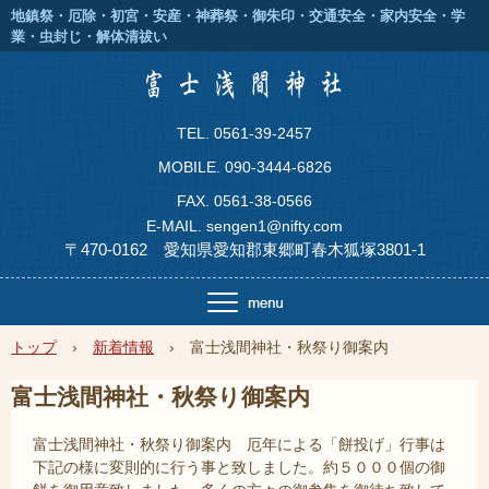
地鎮祭・厄除・初宮・安産・神葬祭・御朱印・交通安全・家内安全・学
業・虫封じ・解体清祓い
T
EL. 0561-39-2457
MOBILE. 090-3444-6826
FAX. 0561-38-0566
E-MAIL. sengen1@nifty.com
〒470-0162 愛知県愛知郡東郷町春木狐塚3801-1
トップ
›
新着情報
›
富士浅間神社・秋祭り御案内
富士浅間神社・秋祭り御案内
富士浅間神社・秋祭り御案内 厄年による「餅投げ」行事は
下記の様に変則的に行う事と致しました。約５０００個の御