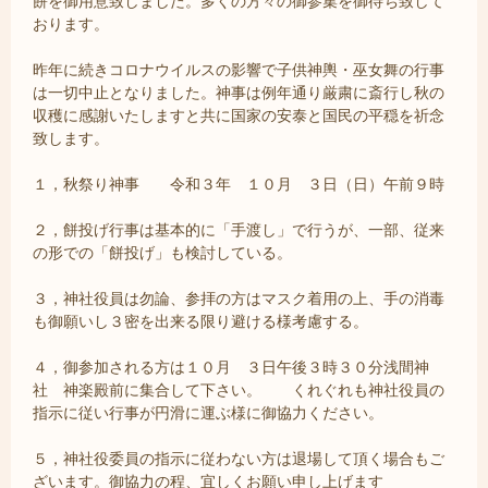
餅を御用意致しました。多くの方々の御参集を御待ち致して
おります。
昨年に続きコロナウイルスの影響で子供神輿・巫女舞の行事
は一切中止となりました。神事は例年通り厳粛に斎行し秋の
収穫に感謝いたしますと共に国家の安泰と国民の平穏を祈念
致します。
１，秋祭り神事 令和３年 １０月 ３日（日）午前９時
２，餅投げ行事は基本的に「手渡し」で行うが、一部、従来
の形での「餅投げ」も検討している。
３，神社役員は勿論、参拝の方はマスク着用の上、手の消毒
も御願いし３密を出来る限り避ける様考慮する。
４，御参加される方は１０月 ３日午後３時３０分浅間神
社 神楽殿前に集合して下さい。 くれぐれも神社役員の
指示に従い行事が円滑に運ぶ様に御協力ください。
５，神社役委員の指示に従わない方は退場して頂く場合もご
ざいます。御協力の程、宜しくお願い申し上げます