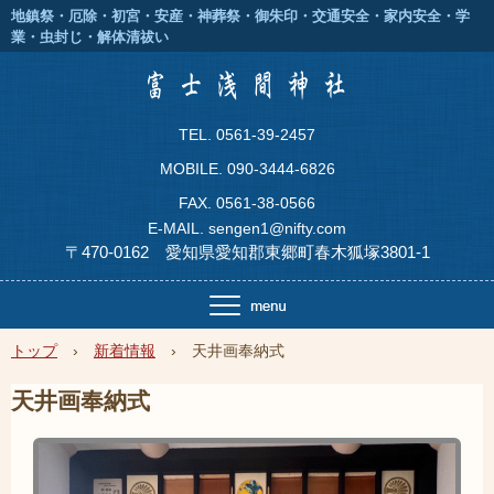
地鎮祭・厄除・初宮・安産・神葬祭・御朱印・交通安全・家内安全・学
業・虫封じ・解体清祓い
T
EL. 0561-39-2457
MOBILE. 090-3444-6826
FAX. 0561-38-0566
E-MAIL. sengen1@nifty.com
〒470-0162 愛知県愛知郡東郷町春木狐塚3801-1
トップ
›
新着情報
›
天井画奉納式
天井画奉納式